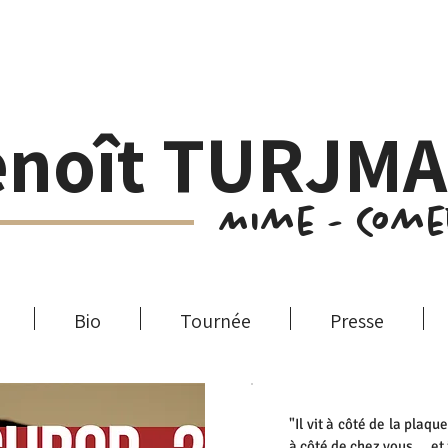
enoît TURJM
Mime - Com
Bio
Tournée
Presse
"Il vit à côté de la plaq
à côté de chez vous… et i