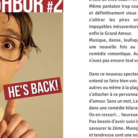
Même pantalon trop cou
et définitivement vieux
s'attirer les pires 
impayables mésaventures
enfin le Grand Amour.
Musique, danse, loufoqu
une nouvelle fois au 
comédie romantique. Aut
n’avez pas encore tout v
Dans ce nouveau spectacl
entend se faire bien voir.
autres ou même à la pla
s’attacher à ce personna
d’amour. Sans un mot, L
dans une comédie hilaran
On en ressort… heureux 
Pas besoin d’avoir suivi 
savourer le 2ème. Musiq
et tendresse sont une no