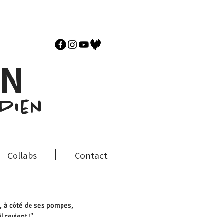
AN
edien
Collabs
Contact
ue, à côté de ses pompes,
l revient !"